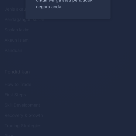
negara anda.
Jenis akaun
Perdagangan sosial
Soalan lazim
Akaun Islam
Panduan
Pendidikan
How to Trade
First Steps
Skill Development
Recovery & Growth
Trading Strategies
Blog