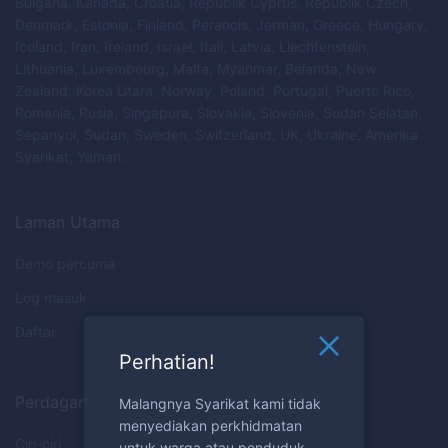
Bulgaria, Kanada, Croatia, Republik Cyprus, Republik Czech,
Denmark, Estonia, Finland, Perancis, Jerman, Greece, Hungary,
Iceland, Iran, Ireland, Israel, Itali, Latvia, Liechtenstein,
Lithuania, Luxembourg, Malta, Myanmar, Belanda, New
Zealand, Korea Utara, Norway, Poland, Portugal, Puerto Rico,
Romania, Rusia, Singapura, Slovakia, Slovenia, Sudan Selatan,
Sepanyol, Sudan, Sweden, Switzerland, UK, Ukraine, Amerika
Syarikat, Yaman.
Laman Utama
Demo percuma
Log masuk
Daftar
Perhatian!
Perdagangan
Malangnya Syarikat kami tidak
menyediakan perkhidmatan
Ciri-ciri
untuk warga atau penduduk