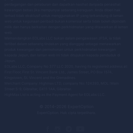
perdagangan dan pelaburan dan dapatkan nasihat daripada penasihat
kewangan bebas jika mempunyai sebarang keraguan. Anda diberi hak
terhad tidak eksklusif untuk menggunakan IP yang terkandung di laman
web untuk kegunaan peribadi bukan komersial serta tidak boleh dipindah
milik dan hanya berkaitan dengan perkhidmatan yang ditawarkan di laman
web.
Memandangkan EOLabs LLC bukan dalam pengawasan JFSA, ia tidak
terlibat dalam sebarang tindakan yang dianggap sebagai menawarkan
produk kewangan dan permohonan untuk perkhidmatan kewangan
kepada Jepun, dan laman web ini tidak ditujukan kepada penduduk di
Jepun.
EOLabs LLC, Company No 377 LLC 2020, having its registered address at:
First Floor, First St. Vincent Bank Ltd., James Street, PO Box 1574,
Kingstown, St. Vincent and the Grenadines.
Merchant Company: Highmax LTD, company No: 124393, MOL: Main
Street 5-9, Gibraltar, GX11 1AA, Gibraltar.
HighMax Ltd is acting as the Payment Agent for EOLabs LLC.
© 2014–
2026
ExpertOption
ExpertOption
. Hak cipta terpelihara.