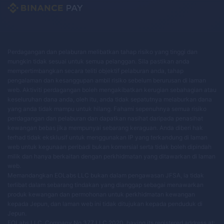
Perdagangan dan pelaburan melibatkan tahap risiko yang tinggi dan
mungkin tidak sesuai untuk semua pelanggan. Sila pastikan anda
mempertimbangkan secara teliti objektif pelaburan anda, tahap
pengalaman dan kesanggupan ambil risiko sebelum berurusan di laman
web. Aktiviti perdagangan boleh mengakibatkan kerugian sebahagian atau
keseluruhan dana anda, oleh itu, anda tidak sepatutnya melaburkan dana
yang anda tidak mampu untuk hilang. Fahami sepenuhnya semua risiko
perdagangan dan pelaburan dan dapatkan nasihat daripada penasihat
kewangan bebas jika mempunyai sebarang keraguan. Anda diberi hak
terhad tidak eksklusif untuk menggunakan IP yang terkandung di laman
web untuk kegunaan peribadi bukan komersial serta tidak boleh dipindah
milik dan hanya berkaitan dengan perkhidmatan yang ditawarkan di laman
web.
Memandangkan EOLabs LLC bukan dalam pengawasan JFSA, ia tidak
terlibat dalam sebarang tindakan yang dianggap sebagai menawarkan
produk kewangan dan permohonan untuk perkhidmatan kewangan
kepada Jepun, dan laman web ini tidak ditujukan kepada penduduk di
Jepun.
EOLabs LLC, Company No 377 LLC 2020, having its registered address at: