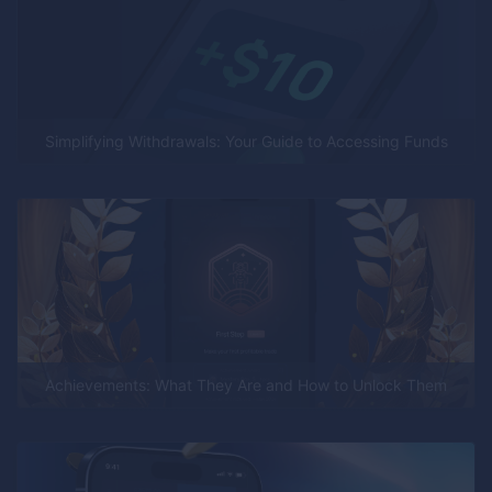
Simplifying Withdrawals: Your Guide to Accessing Funds
Achievements: What They Are and How to Unlock Them